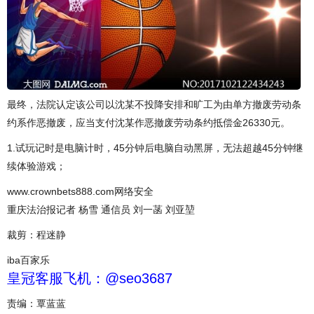
最终，法院认定该公司以沈某不投降安排和旷工为由单方撤废劳动条
约系作恶撤废，应当支付沈某作恶撤废劳动条约抵偿金26330元。
1.试玩记时是电脑计时，45分钟后电脑自动黑屏，无法超越45分钟继
续体验游戏；
www.crownbets888.com网络安全
重庆法治报记者 杨雪 通信员 刘一菡 刘亚堃
裁剪：程迷静
iba百家乐
皇冠客服飞机：@seo3687
责编：覃蓝蓝