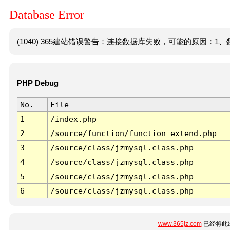
Database Error
(1040) 365建站错误警告：连接数据库失败，可能的原因：1、数
PHP Debug
No.
File
1
/index.php
2
/source/function/function_extend.php
3
/source/class/jzmysql.class.php
4
/source/class/jzmysql.class.php
5
/source/class/jzmysql.class.php
6
/source/class/jzmysql.class.php
www.365jz.com
已经将此