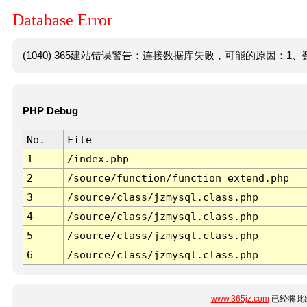
Database Error
(1040) 365建站错误警告：连接数据库失败，可能的原因：1、数
PHP Debug
No.
File
1
/index.php
2
/source/function/function_extend.php
3
/source/class/jzmysql.class.php
4
/source/class/jzmysql.class.php
5
/source/class/jzmysql.class.php
6
/source/class/jzmysql.class.php
www.365jz.com
已经将此