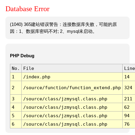
Database Error
(1040) 365建站错误警告：连接数据库失败，可能的原
因：1、数据库密码不对; 2、mysql未启动。
PHP Debug
No.
File
Line
1
/index.php
14
2
/source/function/function_extend.php
324
3
/source/class/jzmysql.class.php
211
4
/source/class/jzmysql.class.php
62
5
/source/class/jzmysql.class.php
94
6
/source/class/jzmysql.class.php
76