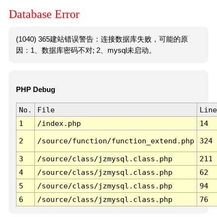
Database Error
(1040) 365建站错误警告：连接数据库失败，可能的原
因：1、数据库密码不对; 2、mysql未启动。
PHP Debug
No.
File
Line
1
/index.php
14
2
/source/function/function_extend.php
324
3
/source/class/jzmysql.class.php
211
4
/source/class/jzmysql.class.php
62
5
/source/class/jzmysql.class.php
94
6
/source/class/jzmysql.class.php
76