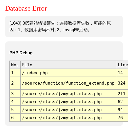
Database Error
(1040) 365建站错误警告：连接数据库失败，可能的原
因：1、数据库密码不对; 2、mysql未启动。
PHP Debug
No.
File
Line
1
/index.php
14
2
/source/function/function_extend.php
324
3
/source/class/jzmysql.class.php
211
4
/source/class/jzmysql.class.php
62
5
/source/class/jzmysql.class.php
94
6
/source/class/jzmysql.class.php
76