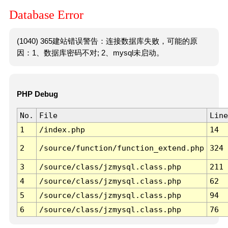
Database Error
(1040) 365建站错误警告：连接数据库失败，可能的原
因：1、数据库密码不对; 2、mysql未启动。
PHP Debug
No.
File
Line
1
/index.php
14
2
/source/function/function_extend.php
324
3
/source/class/jzmysql.class.php
211
4
/source/class/jzmysql.class.php
62
5
/source/class/jzmysql.class.php
94
6
/source/class/jzmysql.class.php
76