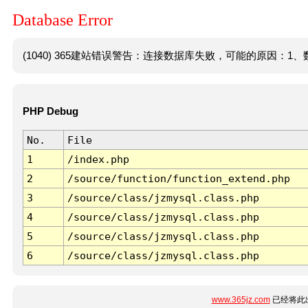
Database Error
(1040) 365建站错误警告：连接数据库失败，可能的原因：1、数
PHP Debug
No.
File
1
/index.php
2
/source/function/function_extend.php
3
/source/class/jzmysql.class.php
4
/source/class/jzmysql.class.php
5
/source/class/jzmysql.class.php
6
/source/class/jzmysql.class.php
www.365jz.com
已经将此