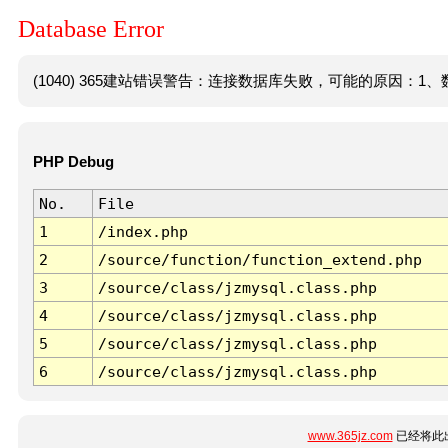
Database Error
(1040) 365建站错误警告：连接数据库失败，可能的原因：1、数
PHP Debug
No.
File
1
/index.php
2
/source/function/function_extend.php
3
/source/class/jzmysql.class.php
4
/source/class/jzmysql.class.php
5
/source/class/jzmysql.class.php
6
/source/class/jzmysql.class.php
www.365jz.com
已经将此