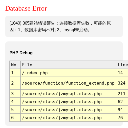
Database Error
(1040) 365建站错误警告：连接数据库失败，可能的原
因：1、数据库密码不对; 2、mysql未启动。
PHP Debug
No.
File
Line
1
/index.php
14
2
/source/function/function_extend.php
324
3
/source/class/jzmysql.class.php
211
4
/source/class/jzmysql.class.php
62
5
/source/class/jzmysql.class.php
94
6
/source/class/jzmysql.class.php
76