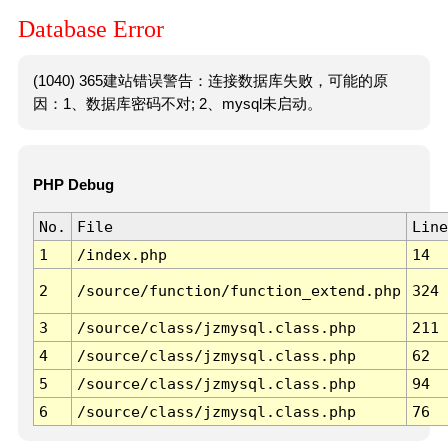
Database Error
(1040) 365建站错误警告：连接数据库失败，可能的原
因：1、数据库密码不对; 2、mysql未启动。
PHP Debug
No.
File
Line
1
/index.php
14
2
/source/function/function_extend.php
324
3
/source/class/jzmysql.class.php
211
4
/source/class/jzmysql.class.php
62
5
/source/class/jzmysql.class.php
94
6
/source/class/jzmysql.class.php
76