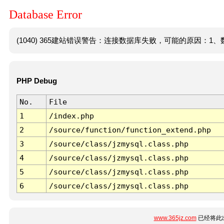
Database Error
(1040) 365建站错误警告：连接数据库失败，可能的原因：1、数
PHP Debug
No.
File
1
/index.php
2
/source/function/function_extend.php
3
/source/class/jzmysql.class.php
4
/source/class/jzmysql.class.php
5
/source/class/jzmysql.class.php
6
/source/class/jzmysql.class.php
www.365jz.com
已经将此