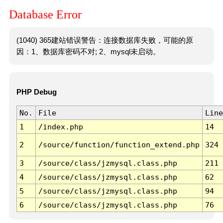
Database Error
(1040) 365建站错误警告：连接数据库失败，可能的原
因：1、数据库密码不对; 2、mysql未启动。
PHP Debug
No.
File
Line
1
/index.php
14
2
/source/function/function_extend.php
324
3
/source/class/jzmysql.class.php
211
4
/source/class/jzmysql.class.php
62
5
/source/class/jzmysql.class.php
94
6
/source/class/jzmysql.class.php
76