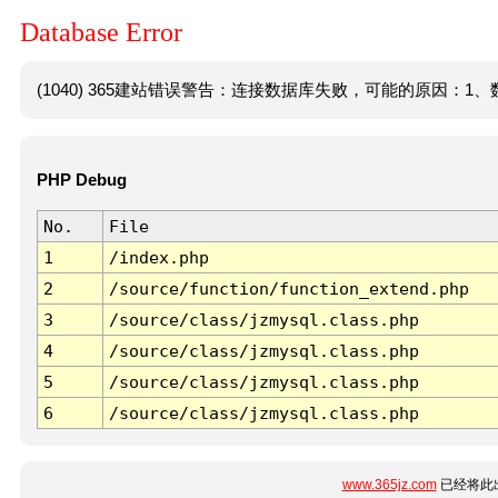
Database Error
(1040) 365建站错误警告：连接数据库失败，可能的原因：1、数
PHP Debug
No.
File
1
/index.php
2
/source/function/function_extend.php
3
/source/class/jzmysql.class.php
4
/source/class/jzmysql.class.php
5
/source/class/jzmysql.class.php
6
/source/class/jzmysql.class.php
www.365jz.com
已经将此