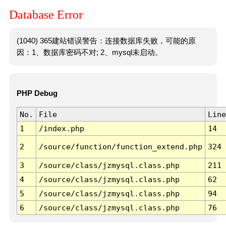
Database Error
(1040) 365建站错误警告：连接数据库失败，可能的原
因：1、数据库密码不对; 2、mysql未启动。
PHP Debug
No.
File
Line
1
/index.php
14
2
/source/function/function_extend.php
324
3
/source/class/jzmysql.class.php
211
4
/source/class/jzmysql.class.php
62
5
/source/class/jzmysql.class.php
94
6
/source/class/jzmysql.class.php
76