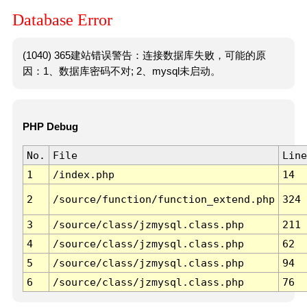
Database Error
(1040) 365建站错误警告：连接数据库失败，可能的原
因：1、数据库密码不对; 2、mysql未启动。
PHP Debug
No.
File
Line
1
/index.php
14
2
/source/function/function_extend.php
324
3
/source/class/jzmysql.class.php
211
4
/source/class/jzmysql.class.php
62
5
/source/class/jzmysql.class.php
94
6
/source/class/jzmysql.class.php
76