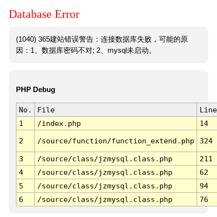
Database Error
(1040) 365建站错误警告：连接数据库失败，可能的原
因：1、数据库密码不对; 2、mysql未启动。
PHP Debug
No.
File
Line
1
/index.php
14
2
/source/function/function_extend.php
324
3
/source/class/jzmysql.class.php
211
4
/source/class/jzmysql.class.php
62
5
/source/class/jzmysql.class.php
94
6
/source/class/jzmysql.class.php
76