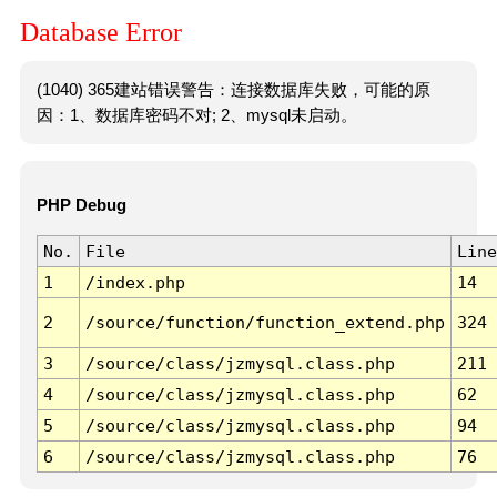
Database Error
(1040) 365建站错误警告：连接数据库失败，可能的原
因：1、数据库密码不对; 2、mysql未启动。
PHP Debug
No.
File
Line
1
/index.php
14
2
/source/function/function_extend.php
324
3
/source/class/jzmysql.class.php
211
4
/source/class/jzmysql.class.php
62
5
/source/class/jzmysql.class.php
94
6
/source/class/jzmysql.class.php
76