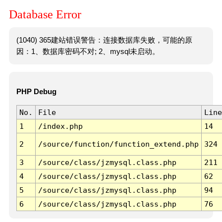
Database Error
(1040) 365建站错误警告：连接数据库失败，可能的原
因：1、数据库密码不对; 2、mysql未启动。
PHP Debug
No.
File
Line
1
/index.php
14
2
/source/function/function_extend.php
324
3
/source/class/jzmysql.class.php
211
4
/source/class/jzmysql.class.php
62
5
/source/class/jzmysql.class.php
94
6
/source/class/jzmysql.class.php
76