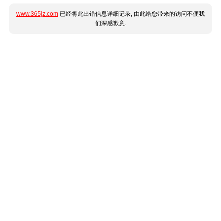
www.365jz.com
已经将此出错信息详细记录, 由此给您带来的访问不便我
们深感歉意.