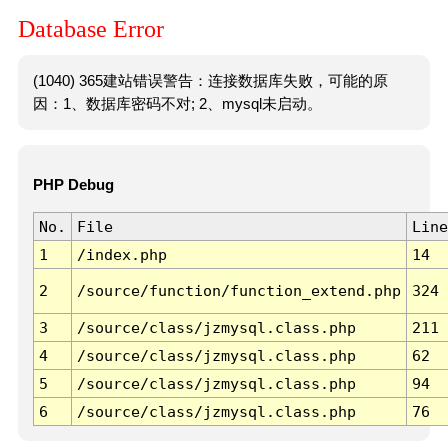
Database Error
(1040) 365建站错误警告：连接数据库失败，可能的原
因：1、数据库密码不对; 2、mysql未启动。
PHP Debug
No.
File
Line
1
/index.php
14
2
/source/function/function_extend.php
324
3
/source/class/jzmysql.class.php
211
4
/source/class/jzmysql.class.php
62
5
/source/class/jzmysql.class.php
94
6
/source/class/jzmysql.class.php
76