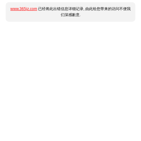
www.365jz.com
已经将此出错信息详细记录, 由此给您带来的访问不便我
们深感歉意.