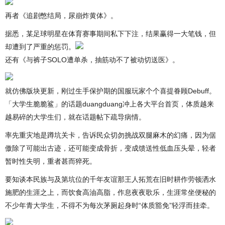
再者《追剧憋结局，尿崩炸黄体》。
据悉，某足球明星在体育赛事期间私下下注，结果赢得一大笔钱，但
却遭到了严重的惩罚。
还有《与裤子SOLO遭单杀，抽筋动不了被动切送医》。
就仿佛版块更新，刚过生手保护期的国服玩家个个喜提眷顾Debuff。
「大学生脆脆鲨」的话题duangduang冲上各大平台首页，体质越来
越易碎的大学生们，就在话题帖下疏导病情。
率先重灾地是蹲坑关卡，告诉民众切勿挑战双腿麻木的幻痛，因为倨
傲除了可能出古迹，还可能变成骨折，变成馈送性低血压头晕，轻者
暂时性失明，重者甚而猝死。
要知谈本民族与及第坑位的千年友谊那王人拓荒在旧时耕作劳顿洒水
施肥的生涯之上，而饮食高油高脂，作息夜夜歌乐，生涯常坐便秘的
不少年青大学生，不得不为每次茅厕起身时“体质豁免”轻浮而挂牵。