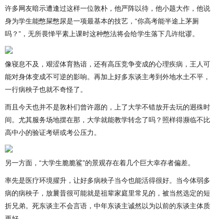
许多网友暗示遭逢过这样一位敦朴，他严阵以待，他小题大作，他说
身为学生能憋屎憋尿是一项最基本的技艺，“你高考能半途上茅厕
吗？”，无所畏惮平素上课时这种憋法将会给学生落下几许纰谬。
像寝息不及，艰涩体育熟谙，还有高压竞争变成的心理疾病，王人可
能对身体变成不可逆的影响。再加上好多东谈主考到外地水土不平，
一行病秧子也就不奇怪了。
而且今天也并不是敦朴们曾许愿的，上了大学不错放开去玩的迥殊时
间。尤其服务场地摆在那，大学就能教学转念了吗？照样得濒临不比
高中小的验证考研或考公压力。
另一方面，“大学生脆脆鲨”的景观存在着几个巨大幸存者偏差。
率先是医疗环境擢升，让好多病秧子当今也能活得很好。当今体弱多
病的病秧子，放曩昔很可能就是祖辈家庭里常见的，被当然选定的短
折兄弟。死东谈主不会言语，中年东谈主诚然以为以前的东谈主体质
更好。