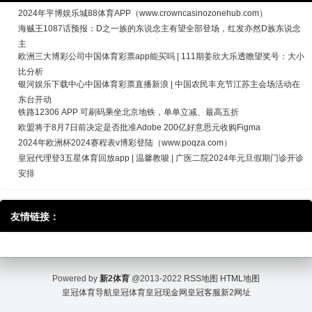
2024年平博娱乐城88体育APP（www.crowncasinozonehub.com）
海贼王1087话预报：D之一族的东说念主有望全部登场，红发亦然D族东说念
主
欧洲三大博彩公司中国体育彩票app能买吗 | 111期姜欣大乐透瞻望奖号：大小
比分析
银河娱乐下载中心中国体育彩票直播新浪 | 中国农民丰充节江苏主会场活动在
东台开动
铁路12306 APP 可刷码乘坐北京地铁，单单立减、最高五折
欧盟将于8月7日前决定是否批准Adobe 200亿好意思元收购Figma
2024年欧洲杯2024赛程表v博彩登陆（www.poqza.com）
皇冠代理登3五星体育回放app | 温馨教唆 | 广医二院2024年元旦假期门诊开诊
安排
友情链接：
Powered by
新2体育
@2013-2022
RSS地图
HTML地图
皇冠体育导航
皇冠体育
皇冠现金网
皇冠客服
新2网址