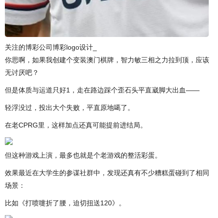
关注的博彩公司博彩logo设计_
你思啊，如果我创建个变装澳门棋牌，智力敏三相之力拉到顶，应该
无讨厌吧？
但是体质与运道只好1，走在路边踩个歪石头平直崴脚大出血——
轻浮没过，投出大个失败，平直原地噶了。
在老CPRG里，这样加点还真可能提前进结局。
但这种游戏上演，最多也就是个老游戏的整活彩蛋。
效果最近在大学生的参谋社群中，发现还真有不少糟糕蛋碰到了相同
场景：
比如《打喷嚏折了腰，迫切扭送120》。