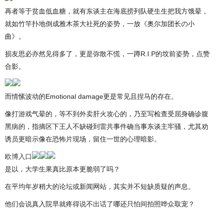
再者等于贫血低血糖，就有东谈主在海底捞列队硬生生把我方饿晕，
就如竹竿扑地倒成雅木茶大社死的姿势，一放《奥尔加团长の小
曲》。
损友思必亦然见得多了，更是弥散不慌，一蹲R.I.P的坟前姿势，点赞
合影。
而情愫波动的Emotional damage更是常见且捏马的存在。
像打游戏气晕的，等不到外卖肝火攻心的，乃至写检查受屈身确诊腹
黑病的，指摘区下王人不缺碰到雷共事件确当事东谈主牢骚，尤其劝
诱员更暗示像在恐怖片现场，留住一世的心理暗影。
欧博入口
是以，大学生果真比原本更脆弱了吗？
在平均年岁稍大的论坛或新闻网站，其实并不短缺质疑的声息。
他们会说真入院早就疼得说不出话了哪还只怕间拍照哗众取宠？