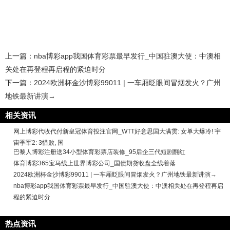
上一篇：
nba博彩app我国体育彩票最早发行_中国驻澳大使：中澳相
关处在再登程再启程的紧迫时分
下一篇：
2024欧洲杯金沙博彩99011 | 一车厢眨眼间冒烟发火？广州
地铁最新讲演→
相关资讯
网上博彩代收代付新皇冠体育投注官网_WTT好意思国大满贯: 女单大爆冷! 宇
宙季军2: 3惜败, 国
巴黎人博彩注册送34小型体育彩票店装修_95后企三代短剧翻红
体育博彩365宝马线上世界博彩公司_国债期货收盘全线着落
2024欧洲杯金沙博彩99011 | 一车厢眨眼间冒烟发火？广州地铁最新讲演→
nba博彩app我国体育彩票最早发行_中国驻澳大使：中澳相关处在再登程再启
程的紧迫时分
热点资讯