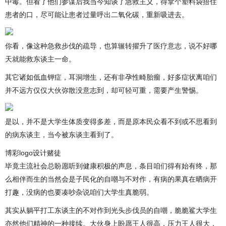
中毒。但看了他们参谋后我当今知谈了急救主义，得拿个塑料袋捂住
患者的口，尽可能让患者过量呼出二氧化碳，重新吸进去。
你看，像这种急救步伐的疏导，也算辗转擢升了医疗意志，说不好哪
天就能救东谈主一命。
其它诸如低血钾症，耳洞增生，还有非孕性畸胎瘤，好多症状离咱们
并不远方仅仅大伙弥散没意志到，却可轻可重，需要产生警惕。
是以，并不是大学生体质变得多差，而是原本民众看不到或不思看到
的病东谈主，当今被东谈主看到了。
博彩logo设计赌徒
毕竟主流社会总盼愿听到健康积极的声息，条目咱们得有始有终，那
么相伴而生的当然会是子民化的自嘲与不对作，有病的果真在晒病开
打趣，没病的也要凑吵杂说咱们大学生真脆弱。
其实从躺平打工东谈主的不对作到光头步伐员的自嘲，脆脆鲨大学生
亦然他们精神的一种接续。大伙身上盼愿王人很高，压力王人很大，