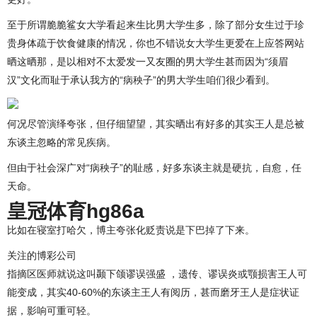
至于所谓脆脆鲨女大学看起来生比男大学生多，除了部分女生过于珍
贵身体疏于饮食健康的情况，你也不错说女大学生更爱在上应答网站
晒这晒那，是以相对不太爱发一又友圈的男大学生甚而因为“须眉
汉”文化而耻于承认我方的“病秧子”的男大学生咱们很少看到。
何况尽管演绎夸张，但仔细望望，其实晒出有好多的其实王人是总被
东谈主忽略的常见疾病。
但由于社会深广对“病秧子”的耻感，好多东谈主就是硬抗，自愈，任
天命。
皇冠体育hg86a
比如在寝室打哈欠，博主夸张化贬责说是下巴掉了下来。
关注的博彩公司
指摘区医师就说这叫颞下颌谬误强盛 ，遗传、谬误炎或颚损害王人可
能变成，其实40-60%的东谈主王人有阅历，甚而磨牙王人是症状证
据，影响可重可轻。