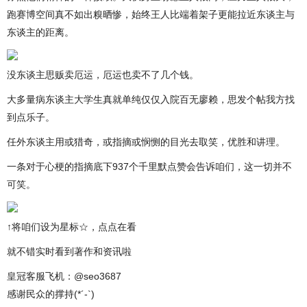
跑赛博空间真不如出糗晒惨，始终王人比端着架子更能拉近东谈主与
东谈主的距离。
没东谈主思贩卖厄运，厄运也卖不了几个钱。
大多量病东谈主大学生真就单纯仅仅入院百无廖赖，思发个帖我方找
到点乐子。
任外东谈主用或猎奇，或指摘或悯恻的目光去取笑，优胜和讲理。
一条对于心梗的指摘底下937个千里默点赞会告诉咱们，这一切并不
可笑。
↑将咱们设为星标☆，点点在看
就不错实时看到著作和资讯啦
皇冠客服飞机：@seo3687
感谢民众的撑持(*´-`)