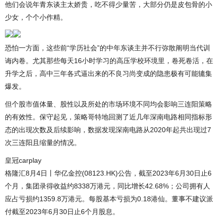
他们会说年青东谈主太娇贵，吃不得少量苦，大部分仍是皮包骨的小
少女，个个小作精。
恐怕一方面，这些前“学历社会”的中年东谈主并不行弥散阐明当代训
诲内卷。尤其那些每天16小时学习的高压学校环境里，卷死卷活，在
升学之后，高中三年各式逼出来的不良习尚变成的隐患极有可能辘集
爆发。
但个股市值体量、股性以及所处的市场环境不同均会影响三连阳策略
的有效性。保守起见，策略哥特地回测了近几年深南电路相同指标形
态的出现次数及后续影响，数据发现深南电路从2020年起共出现过7
次三连阳且缩量的情况。
皇冠carplay
格隆汇8月4日丨华亿金控(08123.HK)公告，截至2023年6月30日止6
个月，集团录得收益约8338万港元，同比增长42.68%；公司拥有人
应占亏损约1359.8万港元。每股基本亏损为0.18港仙。董事不建议派
付截至2023年6月30日止6个月股息。