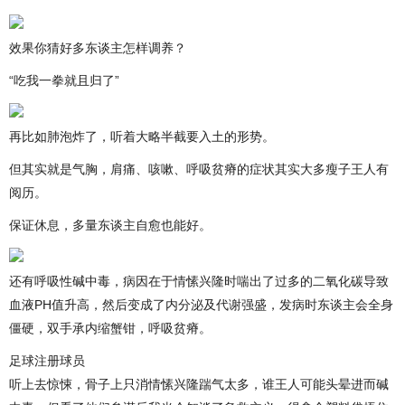
效果你猜好多东谈主怎样调养？
“吃我一拳就且归了”
再比如肺泡炸了，听着大略半截要入土的形势。
但其实就是气胸，肩痛、咳嗽、呼吸贫瘠的症状其实大多瘦子王人有
阅历。
保证休息，多量东谈主自愈也能好。
还有呼吸性碱中毒，病因在于情愫兴隆时喘出了过多的二氧化碳导致
血液PH值升高，然后变成了内分泌及代谢强盛，发病时东谈主会全身
僵硬，双手承内缩蟹钳，呼吸贫瘠。
足球注册球员
听上去惊悚，骨子上只消情愫兴隆踹气太多，谁王人可能头晕进而碱