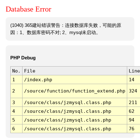
Database Error
(1040) 365建站错误警告：连接数据库失败，可能的原
因：1、数据库密码不对; 2、mysql未启动。
PHP Debug
No.
File
Line
1
/index.php
14
2
/source/function/function_extend.php
324
3
/source/class/jzmysql.class.php
211
4
/source/class/jzmysql.class.php
62
5
/source/class/jzmysql.class.php
94
6
/source/class/jzmysql.class.php
76