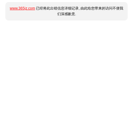
www.365jz.com
已经将此出错信息详细记录, 由此给您带来的访问不便我
们深感歉意.