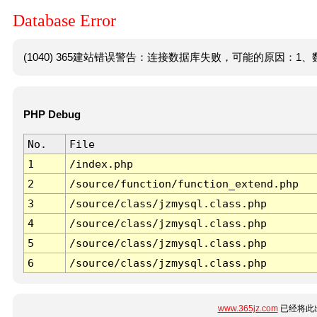
Database Error
(1040) 365建站错误警告：连接数据库失败，可能的原因：1、数
PHP Debug
No.
File
1
/index.php
2
/source/function/function_extend.php
3
/source/class/jzmysql.class.php
4
/source/class/jzmysql.class.php
5
/source/class/jzmysql.class.php
6
/source/class/jzmysql.class.php
www.365jz.com
已经将此