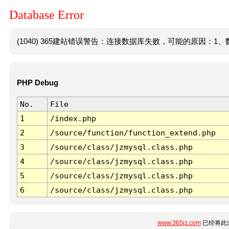
Database Error
(1040) 365建站错误警告：连接数据库失败，可能的原因：1、数
PHP Debug
No.
File
1
/index.php
2
/source/function/function_extend.php
3
/source/class/jzmysql.class.php
4
/source/class/jzmysql.class.php
5
/source/class/jzmysql.class.php
6
/source/class/jzmysql.class.php
www.365jz.com
已经将此