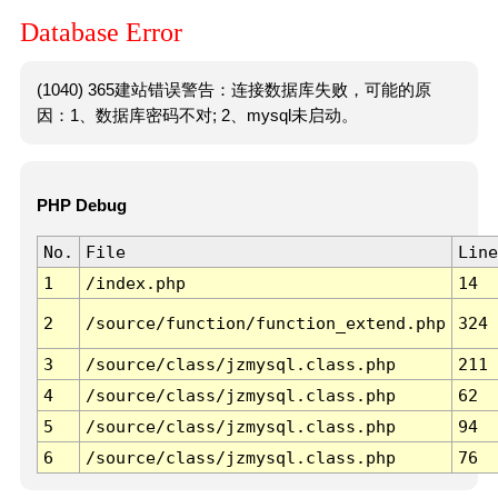
Database Error
(1040) 365建站错误警告：连接数据库失败，可能的原
因：1、数据库密码不对; 2、mysql未启动。
PHP Debug
No.
File
Line
1
/index.php
14
2
/source/function/function_extend.php
324
3
/source/class/jzmysql.class.php
211
4
/source/class/jzmysql.class.php
62
5
/source/class/jzmysql.class.php
94
6
/source/class/jzmysql.class.php
76