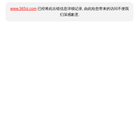
www.365jz.com
已经将此出错信息详细记录, 由此给您带来的访问不便我
们深感歉意.