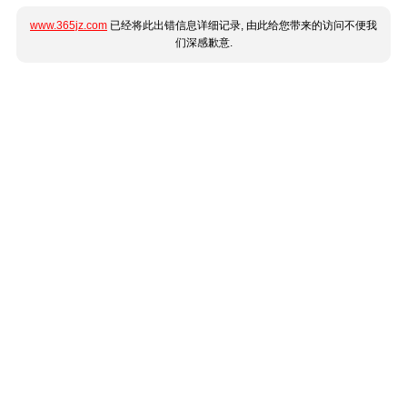
www.365jz.com
已经将此出错信息详细记录, 由此给您带来的访问不便我
们深感歉意.