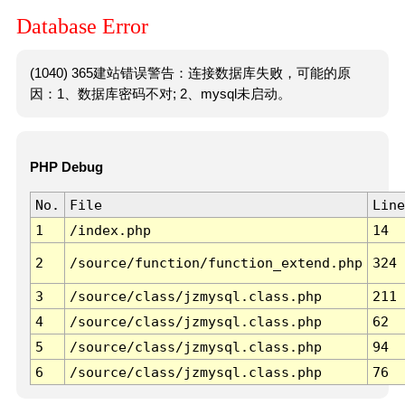
Database Error
(1040) 365建站错误警告：连接数据库失败，可能的原
因：1、数据库密码不对; 2、mysql未启动。
PHP Debug
No.
File
Line
1
/index.php
14
2
/source/function/function_extend.php
324
3
/source/class/jzmysql.class.php
211
4
/source/class/jzmysql.class.php
62
5
/source/class/jzmysql.class.php
94
6
/source/class/jzmysql.class.php
76