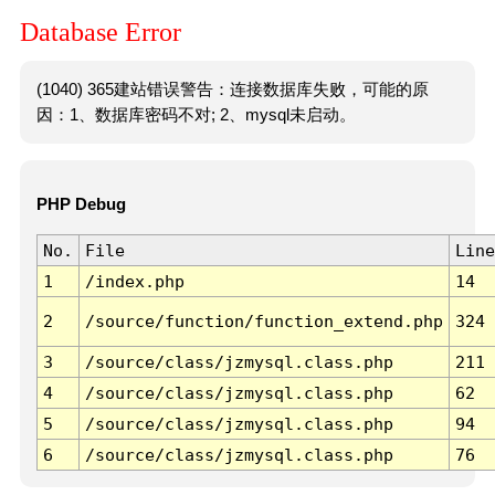
Database Error
(1040) 365建站错误警告：连接数据库失败，可能的原
因：1、数据库密码不对; 2、mysql未启动。
PHP Debug
No.
File
Line
1
/index.php
14
2
/source/function/function_extend.php
324
3
/source/class/jzmysql.class.php
211
4
/source/class/jzmysql.class.php
62
5
/source/class/jzmysql.class.php
94
6
/source/class/jzmysql.class.php
76