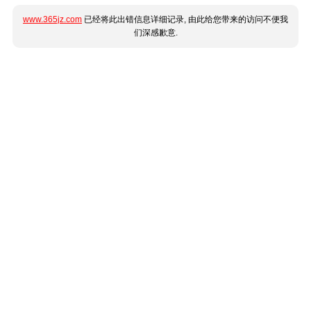
www.365jz.com
已经将此出错信息详细记录, 由此给您带来的访问不便我
们深感歉意.