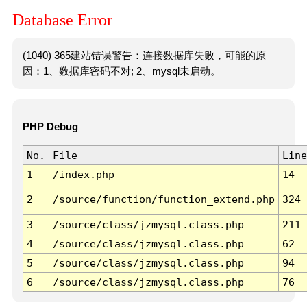
Database Error
(1040) 365建站错误警告：连接数据库失败，可能的原
因：1、数据库密码不对; 2、mysql未启动。
PHP Debug
No.
File
Line
1
/index.php
14
2
/source/function/function_extend.php
324
3
/source/class/jzmysql.class.php
211
4
/source/class/jzmysql.class.php
62
5
/source/class/jzmysql.class.php
94
6
/source/class/jzmysql.class.php
76