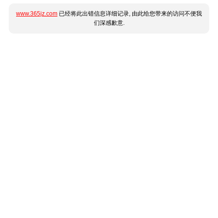
www.365jz.com
已经将此出错信息详细记录, 由此给您带来的访问不便我
们深感歉意.