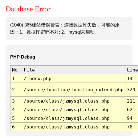
Database Error
(1040) 365建站错误警告：连接数据库失败，可能的原
因：1、数据库密码不对; 2、mysql未启动。
PHP Debug
No.
File
Line
1
/index.php
14
2
/source/function/function_extend.php
324
3
/source/class/jzmysql.class.php
211
4
/source/class/jzmysql.class.php
62
5
/source/class/jzmysql.class.php
94
6
/source/class/jzmysql.class.php
76