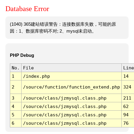
Database Error
(1040) 365建站错误警告：连接数据库失败，可能的原
因：1、数据库密码不对; 2、mysql未启动。
PHP Debug
No.
File
Line
1
/index.php
14
2
/source/function/function_extend.php
324
3
/source/class/jzmysql.class.php
211
4
/source/class/jzmysql.class.php
62
5
/source/class/jzmysql.class.php
94
6
/source/class/jzmysql.class.php
76