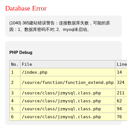
Database Error
(1040) 365建站错误警告：连接数据库失败，可能的原
因：1、数据库密码不对; 2、mysql未启动。
PHP Debug
No.
File
Line
1
/index.php
14
2
/source/function/function_extend.php
324
3
/source/class/jzmysql.class.php
211
4
/source/class/jzmysql.class.php
62
5
/source/class/jzmysql.class.php
94
6
/source/class/jzmysql.class.php
76