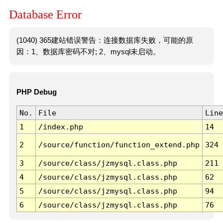
Database Error
(1040) 365建站错误警告：连接数据库失败，可能的原
因：1、数据库密码不对; 2、mysql未启动。
PHP Debug
No.
File
Line
1
/index.php
14
2
/source/function/function_extend.php
324
3
/source/class/jzmysql.class.php
211
4
/source/class/jzmysql.class.php
62
5
/source/class/jzmysql.class.php
94
6
/source/class/jzmysql.class.php
76