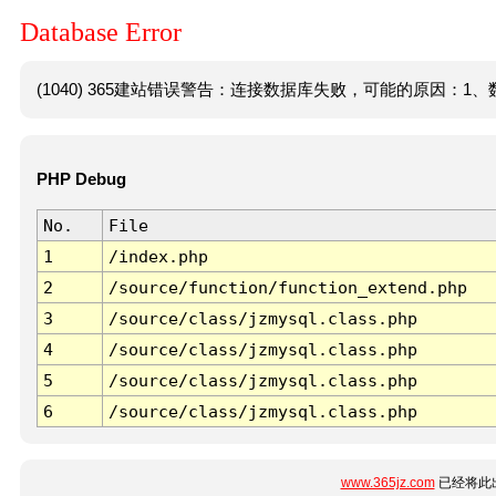
Database Error
(1040) 365建站错误警告：连接数据库失败，可能的原因：1、数
PHP Debug
No.
File
1
/index.php
2
/source/function/function_extend.php
3
/source/class/jzmysql.class.php
4
/source/class/jzmysql.class.php
5
/source/class/jzmysql.class.php
6
/source/class/jzmysql.class.php
www.365jz.com
已经将此