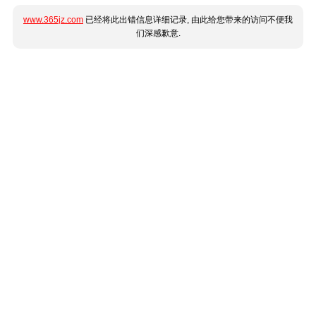
www.365jz.com
已经将此出错信息详细记录, 由此给您带来的访问不便我
们深感歉意.