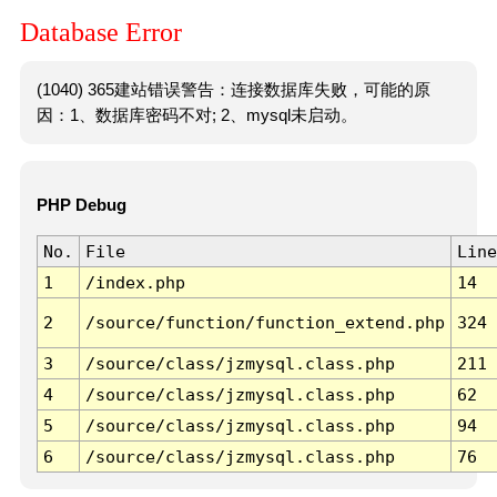
Database Error
(1040) 365建站错误警告：连接数据库失败，可能的原
因：1、数据库密码不对; 2、mysql未启动。
PHP Debug
No.
File
Line
1
/index.php
14
2
/source/function/function_extend.php
324
3
/source/class/jzmysql.class.php
211
4
/source/class/jzmysql.class.php
62
5
/source/class/jzmysql.class.php
94
6
/source/class/jzmysql.class.php
76