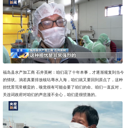
福岛县水产加工商 石井英树：咱们花了十年本事，才逐渐规复到当今
的情状。淌若真要排放核玷辱水入海，咱们就又要回到原点了，这种
担忧詈骂常横蛮的，嗅觉很有可能会要了咱们的命。咱们一直反对，
关连词政府对咱们的声息漫不全心，咱们是很愤激的。