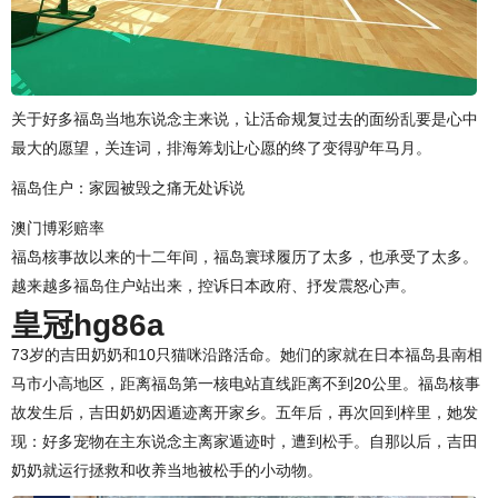
关于好多福岛当地东说念主来说，让活命规复过去的面纷乱要是心中
最大的愿望，关连词，排海筹划让心愿的终了变得驴年马月。
福岛住户：家园被毁之痛无处诉说
澳门博彩赔率
福岛核事故以来的十二年间，福岛寰球履历了太多，也承受了太多。
越来越多福岛住户站出来，控诉日本政府、抒发震怒心声。
皇冠hg86a
73岁的吉田奶奶和10只猫咪沿路活命。她们的家就在日本福岛县南相
马市小高地区，距离福岛第一核电站直线距离不到20公里。福岛核事
故发生后，吉田奶奶因遁迹离开家乡。五年后，再次回到梓里，她发
现：好多宠物在主东说念主离家遁迹时，遭到松手。自那以后，吉田
奶奶就运行拯救和收养当地被松手的小动物。