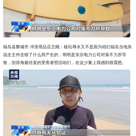
福岛县磐城市 冲浪用品店主顾：核玷辱水又不是因为咱们福岛当地东
说念主作念错了什么而产生的，明明是东京电力公司对策不力所导
致，但排海最径直的受害者照旧咱们，在这少量上我感到很震怒。