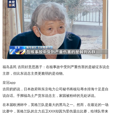
福岛县民 吉田好意思惠子：在核事故中受到严重伤害的是破绽东说念
主群，但比东说念主类更脆弱的是动物。
皇冠app
吉田奶奶说，日本政府和东京电力公司秘书将核玷辱水排海十足是自
说自话。手脚福岛土产货东说念主，家园被粉碎的无处诉说。
在本届欧洲杯中，英格兰队是最大的黑马之一。然而，在最近的一场
比赛中，英格兰队的主力后卫XXX却因为受伤退出比赛，给球队带来