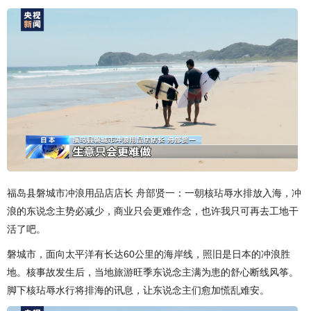
福岛县磐城市冲浪用品店店长 舟部贤一：一朝核玷辱水排放入海，冲
浪的东说念主势必减少，商业只会更难作念，也许我只可再去工地干
活了吧。
磐城市，面向太平洋有长达60公里的海岸线，照旧是日本的冲浪胜
地。核事故发生后，当地旅游旺季东说念主满为患的舒心断线风筝。
脚下核玷辱水行将排海的讯息，让东说念主们愈加慌乱难安。