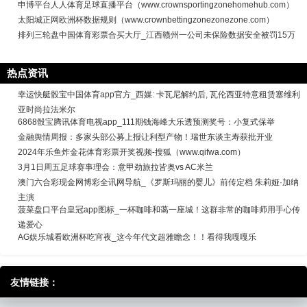
申博平台人人体育足球直播平台（www.crownsportingzonehomehub.com）
太阳城正网欧洲杯数据规则（www.crownbettingzonezonezone.com）
排列三轮盘中国体育彩票合买大厅_江西赣州一公司未保险数据安全被罚15万
热点资讯
幸运快艇骰宝中国体育app官方_西媒: 卡瓦尼解约后, 瓦伦西亚特意租赁塞维利
亚时尚拉法米尔
6868骰宝腾讯体育电视app_111期钱海峰大乐透预测奖号：小复式保举
金融舆情周报：多家头部公募上报让利型产物！瑞世东谈主寿获批开业
2024年乐鱼炸金花体育彩票开奖视频-搜狐（www.qifwa.com）
3月1日周五足球赛事理会：意甲劲旅拉皆奥vs AC米兰
澳门六合彩现金网博彩全讯网导航_《罗斯玛丽的婴儿》前传定档 朱莉娅·加纳
主演
菠菜盘口平台皇冠app图标_一杯咖啡和蔼一座城！这群非常的咖啡师用手心传
递爱心
AG娱乐城看欧洲杯吃宵夜_这今年代文超雅瞻念！！看得我嘎嘎乐
友情链接：