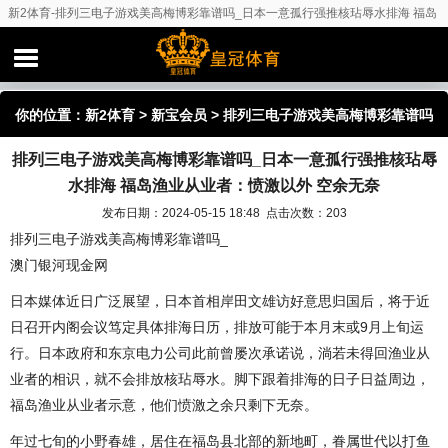
新2体育-排列三电子游戏美高梅博彩靠谱吗_日本一意孤行强推核玷辱水排海 福岛
渔业从业者：愤激以外 空余无奈
你的位置：
新2体育
>
新宝会员
> 排列三电子游戏美高梅博彩靠谱吗
排列三电子游戏美高梅博彩靠谱吗_日本一意孤行强推核玷辱
_日本一意孤行强推核玷辱水排海 福岛渔业从业者：愤激以外 空余
水排海 福岛渔业从业者：愤激以外 空余无奈
无奈
发布日期：2024-05-15 18:48 点击次数：203
排列三电子游戏美高梅博彩靠谱吗_
澳门银河现金网
日本媒体近日广泛展望，日本首相岸田文雄访好意思归国后，将于近
日召开内阁会议笃定具体排海日历，排放可能于本月末或9月上旬运
行。日本政府和东京电力公司此前曾屡次承诺说，淌若未得回渔业从
业者的相识，就不会排放核玷辱水。脚下跟着排海的日子日益周边，
福岛渔业从业者示意，他们愤激之余只剩下无奈。
年过七旬的小野春雄，居住在福岛县北部的新地町，眷属世代以打鱼