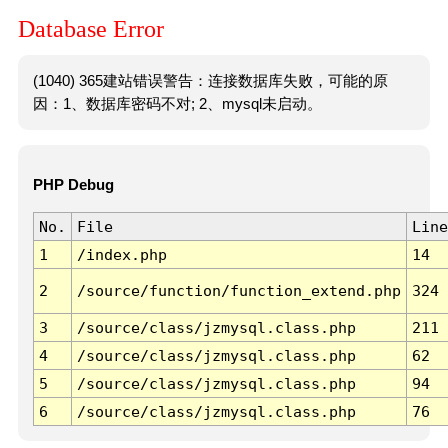
Database Error
(1040) 365建站错误警告：连接数据库失败，可能的原
因：1、数据库密码不对; 2、mysql未启动。
PHP Debug
No.
File
Line
1
/index.php
14
2
/source/function/function_extend.php
324
3
/source/class/jzmysql.class.php
211
4
/source/class/jzmysql.class.php
62
5
/source/class/jzmysql.class.php
94
6
/source/class/jzmysql.class.php
76