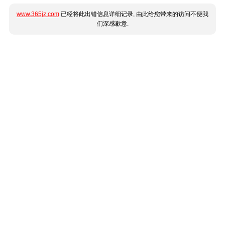
www.365jz.com
已经将此出错信息详细记录, 由此给您带来的访问不便我
们深感歉意.