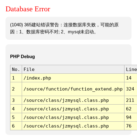
Database Error
(1040) 365建站错误警告：连接数据库失败，可能的原
因：1、数据库密码不对; 2、mysql未启动。
PHP Debug
No.
File
Line
1
/index.php
14
2
/source/function/function_extend.php
324
3
/source/class/jzmysql.class.php
211
4
/source/class/jzmysql.class.php
62
5
/source/class/jzmysql.class.php
94
6
/source/class/jzmysql.class.php
76