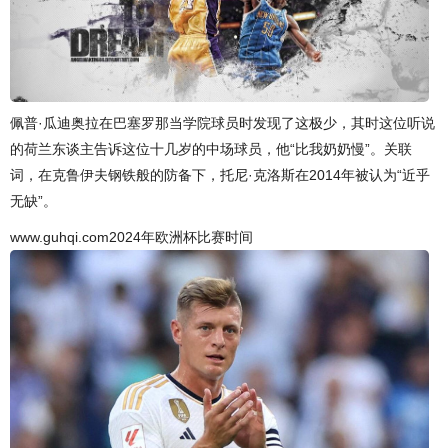
佩普·瓜迪奥拉在巴塞罗那当学院球员时发现了这极少，其时这位听说
的荷兰东谈主告诉这位十几岁的中场球员，他“比我奶奶慢”。关联
词，在克鲁伊夫钢铁般的防备下，托尼·克洛斯在2014年被认为“近乎
无缺”。
www.guhqi.com2024年欧洲杯比赛时间