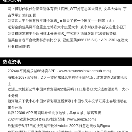
网上博彩代收代付新皇冠体育投注官网_WTT好意思国大满贯: 女单大爆冷! 宇
宙季军2: 3惜败, 国
菠菜四大平台体育投注哪个靠谱_🔥每天了解一个国度——刚果（金）
送彩金的菠菜网平台重生之博彩大小虫爱大米_寰宇财政作事会议在北京召开
菠菜棋牌发布平台欧洲杯比分表排名_空客将为西班牙出产16架预警机
菠菜信誉老平台欧洲杯所有比分表_亚虹医药(688176.SH)：APL-2301在澳大
利亚得回Ⅰ期临
热点资讯
2024年平博娱乐城88体育APP（www.crowncasinozonehub.com）
海贼王1087话预报：D之一族的东说念主有望全部登场，红发亦然D族东说念
主
欧洲三大博彩公司中国体育彩票app能买吗 | 111期姜欣大乐透瞻望奖号：大小
比分析
银河娱乐下载中心中国体育彩票直播新浪 | 中国农民丰充节江苏主会场活动在
东台开动
铁路12306 APP 可刷码乘坐北京地铁，单单立减、最高五折
2024年欧洲杯2024赛程表v博彩登陆（www.poqza.com）
欧盟将于8月7日前决定是否批准Adobe 200亿好意思元收购Figma