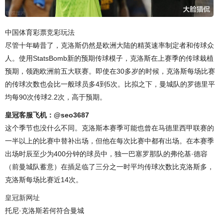
中国体育彩票竞彩玩法
尽管十年畴昔了，克洛斯仍然是欧洲大陆的精英速率制定者和传球众
人。使用StatsBomb新的预期传球模子，克洛斯在上赛季的传球栽植
预期，领跑欧洲前五大联赛。即使在30多岁的时候，克洛斯每场比赛
的传球次数也会比一般球员多4到5次。比拟之下，曼城队的罗德里平
均每90次传球2.2次，高于预期。
皇冠客服飞机：@seo3687
这个季节也没什么不同。克洛斯本赛季可能也曾在马德里西甲联赛的
一半以上的比赛中替补出场，但他在每次比赛中都有出场。在本赛季
出场时辰至少为400分钟的球员中，独一巴塞罗那队的弗伦基·德容
（前曼城队蓄意）在插足临了三分之一时平均传球次数比克洛斯多，
克洛斯每场比赛近14次。
皇冠新网址
托尼·克洛斯若何符合曼城