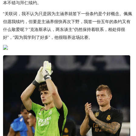
本不错与拜仁续约。
“关联词，我不认为只是因为主涵养就签下一份条约是个好概念。佩佩
但愿我续约，但要是主涵养很快再次下野，我签一份五年的条约又有
什么敬爱呢？”克洛斯承认，两东谈主“仍然保持着联系，相处得很
好”，“因为我学到了好多”，他很颐养这场比赛。