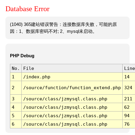
Database Error
(1040) 365建站错误警告：连接数据库失败，可能的原
因：1、数据库密码不对; 2、mysql未启动。
PHP Debug
No.
File
Line
1
/index.php
14
2
/source/function/function_extend.php
324
3
/source/class/jzmysql.class.php
211
4
/source/class/jzmysql.class.php
62
5
/source/class/jzmysql.class.php
94
6
/source/class/jzmysql.class.php
76