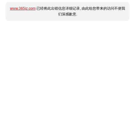
www.365jz.com
已经将此出错信息详细记录, 由此给您带来的访问不便我
们深感歉意.