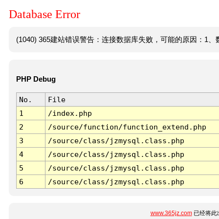
Database Error
(1040) 365建站错误警告：连接数据库失败，可能的原因：1、数
PHP Debug
No.
File
1
/index.php
2
/source/function/function_extend.php
3
/source/class/jzmysql.class.php
4
/source/class/jzmysql.class.php
5
/source/class/jzmysql.class.php
6
/source/class/jzmysql.class.php
www.365jz.com
已经将此