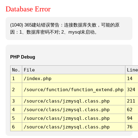
Database Error
(1040) 365建站错误警告：连接数据库失败，可能的原
因：1、数据库密码不对; 2、mysql未启动。
PHP Debug
No.
File
Line
1
/index.php
14
2
/source/function/function_extend.php
324
3
/source/class/jzmysql.class.php
211
4
/source/class/jzmysql.class.php
62
5
/source/class/jzmysql.class.php
94
6
/source/class/jzmysql.class.php
76