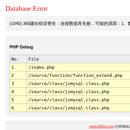
Database Error
(1040) 365建站错误警告：连接数据库失败，可能的原因：1、数
PHP Debug
No.
File
1
/index.php
2
/source/function/function_extend.php
3
/source/class/jzmysql.class.php
4
/source/class/jzmysql.class.php
5
/source/class/jzmysql.class.php
6
/source/class/jzmysql.class.php
www.365jz.com
已经将此