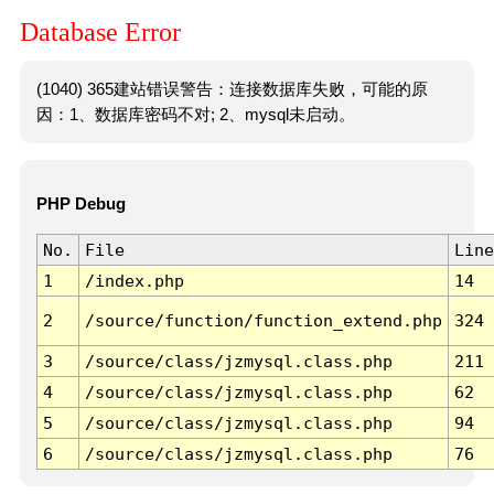
Database Error
(1040) 365建站错误警告：连接数据库失败，可能的原
因：1、数据库密码不对; 2、mysql未启动。
PHP Debug
No.
File
Line
1
/index.php
14
2
/source/function/function_extend.php
324
3
/source/class/jzmysql.class.php
211
4
/source/class/jzmysql.class.php
62
5
/source/class/jzmysql.class.php
94
6
/source/class/jzmysql.class.php
76