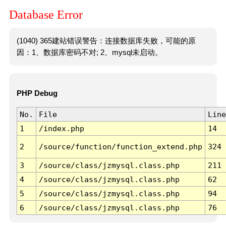
Database Error
(1040) 365建站错误警告：连接数据库失败，可能的原
因：1、数据库密码不对; 2、mysql未启动。
PHP Debug
No.
File
Line
1
/index.php
14
2
/source/function/function_extend.php
324
3
/source/class/jzmysql.class.php
211
4
/source/class/jzmysql.class.php
62
5
/source/class/jzmysql.class.php
94
6
/source/class/jzmysql.class.php
76