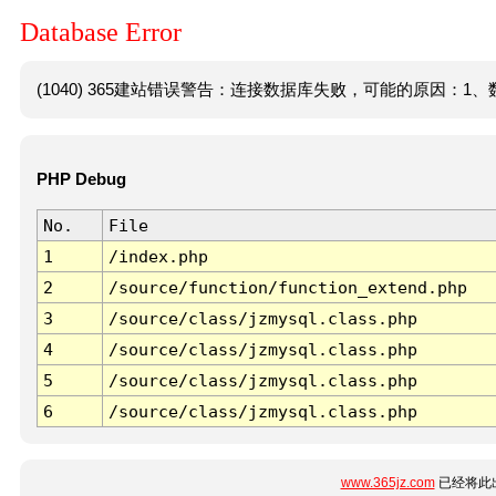
Database Error
(1040) 365建站错误警告：连接数据库失败，可能的原因：1、数
PHP Debug
No.
File
1
/index.php
2
/source/function/function_extend.php
3
/source/class/jzmysql.class.php
4
/source/class/jzmysql.class.php
5
/source/class/jzmysql.class.php
6
/source/class/jzmysql.class.php
www.365jz.com
已经将此