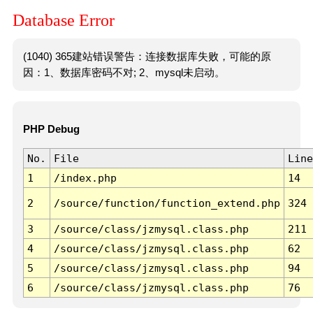
Database Error
(1040) 365建站错误警告：连接数据库失败，可能的原
因：1、数据库密码不对; 2、mysql未启动。
PHP Debug
No.
File
Line
1
/index.php
14
2
/source/function/function_extend.php
324
3
/source/class/jzmysql.class.php
211
4
/source/class/jzmysql.class.php
62
5
/source/class/jzmysql.class.php
94
6
/source/class/jzmysql.class.php
76