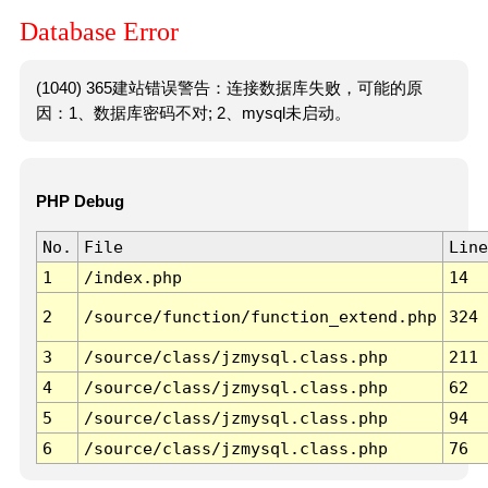
Database Error
(1040) 365建站错误警告：连接数据库失败，可能的原
因：1、数据库密码不对; 2、mysql未启动。
PHP Debug
No.
File
Line
1
/index.php
14
2
/source/function/function_extend.php
324
3
/source/class/jzmysql.class.php
211
4
/source/class/jzmysql.class.php
62
5
/source/class/jzmysql.class.php
94
6
/source/class/jzmysql.class.php
76