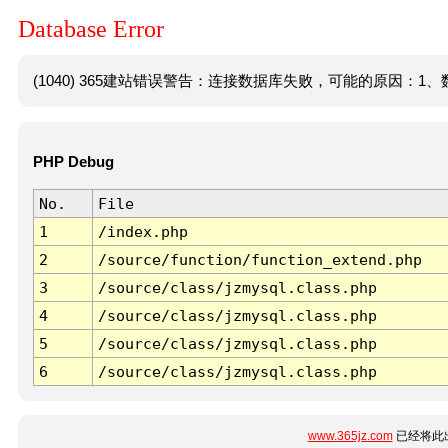
Database Error
(1040) 365建站错误警告：连接数据库失败，可能的原因：1、数
PHP Debug
No.
File
1
/index.php
2
/source/function/function_extend.php
3
/source/class/jzmysql.class.php
4
/source/class/jzmysql.class.php
5
/source/class/jzmysql.class.php
6
/source/class/jzmysql.class.php
www.365jz.com
已经将此