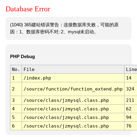
Database Error
(1040) 365建站错误警告：连接数据库失败，可能的原
因：1、数据库密码不对; 2、mysql未启动。
PHP Debug
No.
File
Line
1
/index.php
14
2
/source/function/function_extend.php
324
3
/source/class/jzmysql.class.php
211
4
/source/class/jzmysql.class.php
62
5
/source/class/jzmysql.class.php
94
6
/source/class/jzmysql.class.php
76