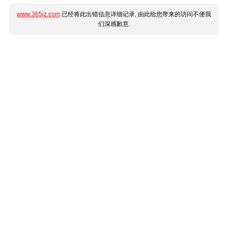
www.365jz.com
已经将此出错信息详细记录, 由此给您带来的访问不便我
们深感歉意.