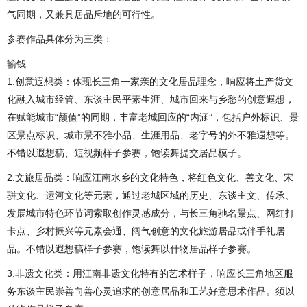
气同期，又兼具居品斥地的可行性。
参赛作品具体分为三类：
输钱
1.创意遐想类：体现长三角一家亲的文化居品理念，响应将土产货文
化融入城市经管、东谈主民平素生涯、城市回来与乡愁的创意遐想，
在赋能城市“颜值”的同期，丰富老城回应的“内涵”，包括户外标识、景
区景点标识、城市景不雅小品、生涯用品、老字号的外不雅遐想等。
不错以遐想稿、短视频样子参赛，饱读舞提交居品模子。
2.文旅居品类：响应江南水乡的文化特色，将红色文化、善文化、宋
骈文化、运河文化等元素，通过老城区域的历史、东谈主文、传承、
发展城市特色环节词索取创作灵感成分，与长三角驰名景点、网红打
卡点、乡村振兴等元素会通、阔气创意的文化旅游居品或伴手礼居
品。不错以遐想稿样子参赛，饱读舞以什物居品样子参赛。
3.非遗文化类：用江南非遗文化特有的艺术样子，响应长三角地区服
务东谈主民崇善向善心灵追求的创意居品和工艺好意思术作品。须以