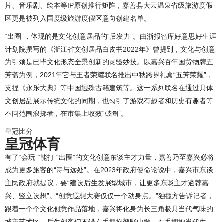
片、音乐剧、绘本等IP原创推行矩阵，嘉善县大云温泉省级旅游度假
区更是被列入国度级旅游度假区意向创建名单。
“出圈”，体现的是文化创意居品的“后发力”。由浙报智库好意思好生涯
计划院撰写的《浙江省文创居品白皮书2022年》曾提到，文化与创意
为引颈是已毕文化形态全景创新的灵验妙技。以嘉兴百年国货物牌五
芳斋为例，2021年它与王者荣耀联名推出中秋跨界礼盒“五芳荣耀”，
支捏《永乐大典》等中国迥殊古籍建筑等。这一系列联名在通过具体
文创居品展示传统文化的同期，也勾引了游戏有趣者和历史有趣者等
不同范围浪掷者，在市集上收效“破圈”。
皇冠比分
皇冠体育
有了“会玩”“能打”“出圈”的文化创意东谈主才力量，嘉善乃至嘉兴必将
成为更多旅客的“诗与远处”。在2023年政府使命论说中，嘉兴市东谈
主民政府就提议，要“建设后生发展型城市，让更多东谈主才遴荐嘉
兴、竖立设想”。“创意遐想大赛仅仅一个动身点。”独揽方告诉记者，
跟着一个个文化创意作品落地，嘉兴将化身为长三角极具当代气味的
城市艺术区，后生创客们不错左手拥抱郊野山歌，右手拥抱当代生