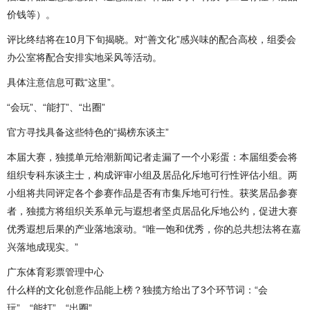
价钱等）。
评比终结将在10月下旬揭晓。对“善文化”感兴味的配合高校，组委会
办公室将配合安排实地采风等活动。
具体注意信息可戳“这里”。
“会玩”、“能打”、“出圈”
官方寻找具备这些特色的“揭榜东谈主”
本届大赛，独揽单元给潮新闻记者走漏了一个小彩蛋：本届组委会将
组织专科东谈主士，构成评审小组及居品化斥地可行性评估小组。两
小组将共同评定各个参赛作品是否有市集斥地可行性。获奖居品参赛
者，独揽方将组织关系单元与遐想者坚贞居品化斥地公约，促进大赛
优秀遐想后果的产业落地滚动。“唯一饱和优秀，你的总共想法将在嘉
兴落地成现实。”
广东体育彩票管理中心
什么样的文化创意作品能上榜？独揽方给出了3个环节词：“会
玩”、“能打”，“出圈”。