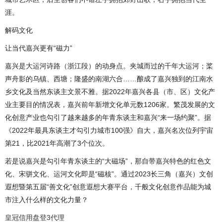
涯。
解码文化
让当代嘉兴更有“磁力”
嘉兴是大运河诗路（浙江段）的动身点。夹城而过的千年大运河；桨
声舟影的乌镇、西塘；隆盛的南湖六合……酿成了嘉兴独到的江南水
乡文化及当然东谈主文景不雅。据2022年嘉兴各县（市、区）文化产
业主要目的情况表，嘉兴前年新增文化单元数1206家。繁茂发展的文
化创意产业也勾引了越来越多的年青东谈主和嘉兴“来一场约聚”。据
《2022年最具东谈主才勾引力城市100强》自大，嘉兴名次位列宇宙
第21，比2021年高潮了3个位次。
若是说嘉兴是勾引年青东谈主的“大磁场”，那自带嘉兴特色的红色文
化、宋骈文化、运河文化即是“磁核”。通过2023长三角（嘉兴）文创
遐想暨第五届“善文化”创意遐想大赛平台，千般文化创意作品能为城
市注入什么样的文化力量？
皇冠信用盘登3代理