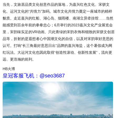
当先，文旅居品类文化创意作品的落地，为嘉兴红色文化、宋骈文
化、运河文化的“共情力”加码。城市文化共情力奠定一座城市的精样
貌质。走近嘉兴的红船、湖心岛、烟雨楼、南湖立异牵挂馆……当然
能感受到百余年前的拳拳忠心；6月举行的2023嘉兴文化产业展览会
里，宋韵味实足的VR动画、只此青绿的宋韵衣饰和细致的宋骈文创居
品等，折射的是遐想者心中国潮文化的自信，以及对宋韵审好意思的
认可。打响“长三角最好意思日出”品牌的嘉兴海盐，这个暑假成为网
红玩法。大运河文化也因此取得“创造性滚动、创新性发展”，流向更
远、更浩瀚的前列。
HB火博
皇冠客服飞机：@seo3687