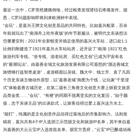
最近一次中，C罗突然腰痛倒地，经过检查发现肾结石疼痛发作。据
悉，C罗问题影响即将到来欧洲杯中表现。
“会玩”，是嘉兴王牌文化创意居品的共同特色。比如嘉兴船菜，百余
年前就玩出了“南湖舟上吃年夜饭”的年节新服法，被明代文东谈想法
岱屡屡安利；2021年全新蜕变并插足使用的嘉兴火车站，进口处1:1
比例归附建造了1921年嘉兴火车站站房，还开设了“南湖·1921”红色
旅游列车专线。“坐专线、游老站房、买红色文创”已成为宇宙有名
的“最潮玩法”。由嘉善全域文化旅游发展有限公司遐想的“溜达善城文
旅铿锵行益智类桌游”，桌游棋面以吴镇、魏大中、钱士升、袁了凡四
个历史东谈主物动作原型，以“嘉善老城”舆图为干线，让玩家“千里浸
式”体验嘉善古城历史，在第二届长三角善文化创意大赛上斩获文旅居
品类金奖……“会玩”、“有梗”的同期不脱离坚实的文化复旧，“始于颜
值，忠于东谈主品”的出谈款式，让旅客信得过爱上嘉兴这方水土。
“能打”，纯属的是文化创意作品信得过落地后的市集影响力。法则发
稿前，嘉兴共有4个IP入选浙江示范级文化和旅游IP名单，其中来自嘉
兴嘉善的大云云宝IP入选首批名单。据官方贵府，“云宝”IP已酿成动画