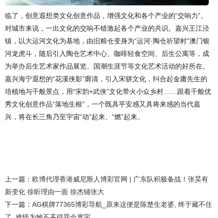
临了，创意遐想类文化创意作品，增强文化和各个产业的“交响力”。
对城市来说，一出文化的交响不错激起各个产业的共识。嘉兴王江泾
镇，以大运河文化为基地，由旧粮仓变身为“运河·陶仓祈望村”澳门银
河龙虎斗，随后引入陶仓艺术中心、咖啡轻食空间、后生公寓等，成
为举办后生艺术家作品展览、国潮生涯节等文化艺术活动的好所在。
嘉兴海宁遐想的“花溪侠影”廓清，引入宋骈文化，纠合起金庸先生的
培植地与千般景点，用“宋韵+武侠”文化带火小众乡村……跟着千般优
秀文化创意作品“落地生根”，一个既具平安感又具将来感的当代嘉
兴，将在长三角乃至宇宙“动”起来、“燃”起来。
上一篇：
欧博代理香港威尼斯人博彩官网 | 广东队积极备战！张昊有
新变化 徐昕理由一面 徐杰铺张大
下一篇：
AG棋牌77365博彩导航_原来这便是陈楚生老婆, 终于藏不住
了, 难怪为她不吝得罪全寰宇