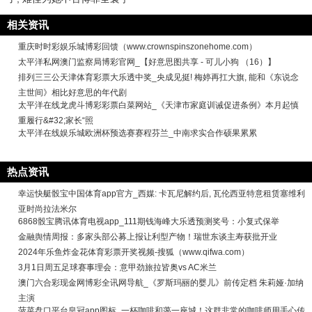
相关资讯
重庆时时彩娱乐城博彩回馈（www.crownspinszonehome.com）
太平洋私网澳门监察局博彩官网_【好意思图共享 - 可儿小狗 （16）】
排列三三公天津体育彩票大乐透中奖_央成见挺! 梅婷再扛大旗, 能和《东说念
主世间》相比好意思的年代剧
太平洋在线龙虎斗博彩彩票白菜网站_《天津市家庭训诫促进条例》本月起慎
重履行&#32;家长“照
太平洋在线娱乐城欧洲杯预选赛赛程芬兰_中南求实合作硕果累累
热点资讯
幸运快艇骰宝中国体育app官方_西媒: 卡瓦尼解约后, 瓦伦西亚特意租赁塞维利
亚时尚拉法米尔
6868骰宝腾讯体育电视app_111期钱海峰大乐透预测奖号：小复式保举
金融舆情周报：多家头部公募上报让利型产物！瑞世东谈主寿获批开业
2024年乐鱼炸金花体育彩票开奖视频-搜狐（www.qifwa.com）
3月1日周五足球赛事理会：意甲劲旅拉皆奥vs AC米兰
澳门六合彩现金网博彩全讯网导航_《罗斯玛丽的婴儿》前传定档 朱莉娅·加纳
主演
菠菜盘口平台皇冠app图标_一杯咖啡和蔼一座城！这群非常的咖啡师用手心传