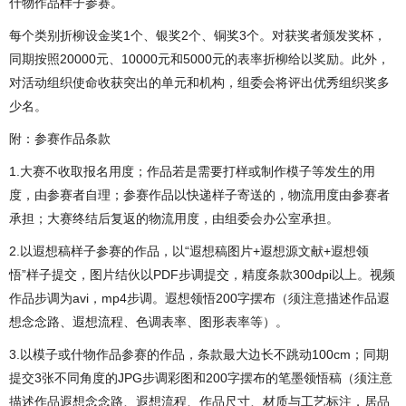
什物作品样子参赛。
每个类别折柳设金奖1个、银奖2个、铜奖3个。对获奖者颁发奖杯，
同期按照20000元、10000元和5000元的表率折柳给以奖励。此外，
对活动组织使命收获突出的单元和机构，组委会将评出优秀组织奖多
少名。
附：参赛作品条款
1.大赛不收取报名用度；作品若是需要打样或制作模子等发生的用
度，由参赛者自理；参赛作品以快递样子寄送的，物流用度由参赛者
承担；大赛终结后复返的物流用度，由组委会办公室承担。
2.以遐想稿样子参赛的作品，以“遐想稿图片+遐想源文献+遐想领
悟”样子提交，图片结伙以PDF步调提交，精度条款300dpi以上。视频
作品步调为avi，mp4步调。遐想领悟200字摆布（须注意描述作品遐
想念念路、遐想流程、色调表率、图形表率等）。
3.以模子或什物作品参赛的作品，条款最大边长不跳动100cm；同期
提交3张不同角度的JPG步调彩图和200字摆布的笔墨领悟稿（须注意
描述作品遐想念念路、遐想流程、作品尺寸、材质与工艺标注，居品